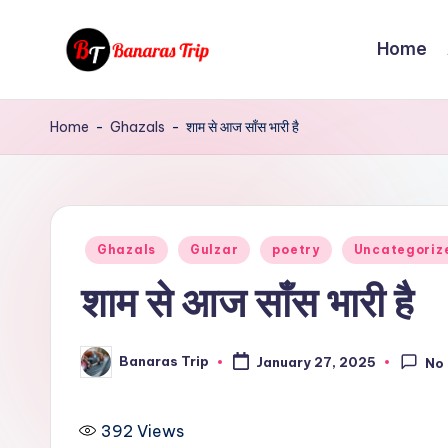
Home
Skip
to
B
Everything
content
That
a
Home
-
Ghazals
-
शाम से आज साँस भारी है
You
n
Need
To
a
Know
Posted
r
Ghazals
Gulzar
poetry
Uncategoriz
About
in
शाम से आज साँस भारी है
Banaras
a
s
Banaras Trip
January 27, 2025
No
Posted
T
by
r
392
Views