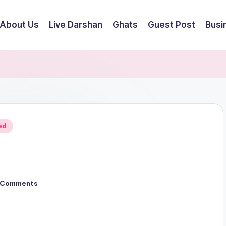
About Us
Live Darshan
Ghats
Guest Post
Busi
ed
 Comments